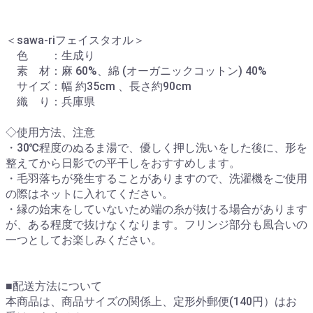
＜sawa-riフェイスタオル＞
色 ：生成り
素 材：麻 60%、綿 (オーガニックコットン) 40%
サイズ：幅 約35cm 、長さ約90cm
織 り：兵庫県
◇使用方法、注意
・30℃程度のぬるま湯で、優しく押し洗いをした後に、形を
整えてから日影での平干しをおすすめします。
・毛羽落ちが発生することがありますので、洗濯機をご使用
の際はネットに入れてください。
・縁の始末をしていないため端の糸が抜ける場合があります
が、ある程度で抜けなくなります。フリンジ部分も風合いの
一つとしてお楽しみください。
■配送方法について
本商品は、商品サイズの関係上、定形外郵便(140円）はお