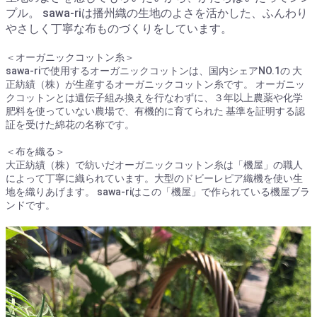
プル。 sawa-riは播州織の生地のよさを活かした、ふんわり
やさしく丁寧な布ものづくりをしています。
＜オーガニックコットン糸＞
sawa-riで使用するオーガニックコットンは、国内シェアNO.1の 大
正紡績（株）が生産するオーガニックコットン糸です。 オーガニッ
クコットンとは遺伝子組み換えを行なわずに、３年以上農薬や化学
肥料を使っていない農場で、有機的に育てられた 基準を証明する認
証を受けた綿花の名称です。
＜布を織る＞
大正紡績（株）で紡いだオーガニックコットン糸は「機屋」の職人
によって丁寧に織られています。大型のドビーレピア織機を使い生
地を織りあげます。 sawa-riはこの「機屋」で作られている機屋ブラ
ンドです。