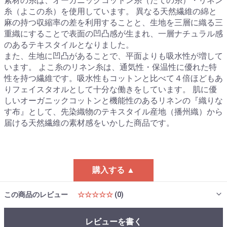
素材の糸は、オーガニックコットン糸（たての糸）・リネン
糸（よこの糸）を使用しています。 異なる天然繊維の綿と
麻の持つ収縮率の差を利用することと、生地を三層に織る三
重織にすることで表面の凹凸感が生まれ、一層ナチュラル感
のあるテキスタイルとなりました。
また、生地に凹凸があることで、平面よりも吸水性が増して
います。 よこ糸のリネン糸は、通気性・保温性に優れた特
性を持つ繊維です。吸水性もコットンと比べて４倍ほどもあ
りフェイスタオルとして十分な働きをしています。 肌に優
しいオーガニックコットンと機能性のあるリネンの『織りな
す布』として、先染織物のテキスタイル産地（播州織）から
届ける天然繊維の素材感をいかした商品です。
購入する ▲
この商品のレビュー
☆☆☆☆☆
(0)
レビューを書く