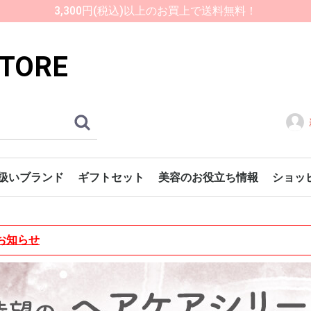
3,300円(税込)以上のお買上で送料無料！
STORE
扱いブランド
ギフトセット
美容のお役立ち情報
ショッ
uFloras SPRINGFIELDS
ongview Farms（LVF）
古宝無患子
ogador
mure
HADANOMIZU
基礎化粧品について
原料について
スキンケアメソッド
化粧品のこだわり
ご注
お支
配送
会員
会員
クー
お問
のお知らせ