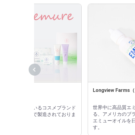
Longview Fa
エミュレ）
世界中に高品質エ
イルを配合しているコスメブランド
る、アメリカのブ
すべて日本国内で製造されておりま
エミューオイルを
す。