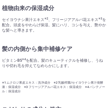
植物由来の保湿成分
※2
※3
セイヨウナシ果汁エキス
、フリージアアルバ花エキス
を
配合。頭皮をやわらげ保湿。髪にハリ、コシを与え、艶やか
な髪へと導きます。
髪の内側から集中補修ケア
※4
ビタミンB5
を配合。髪のキューティクルを補修し、うね
りや切れ毛を抑えてなめらかにします。
※1 ムクロジ果皮エキス：洗浄成分 ※2 乳酸桿菌/セイヨウナシ果汁発酵
液：保湿成分 ※3 フリージアアルバ花エキス：保湿成分 ※4 パンテノー
ル：保湿成分