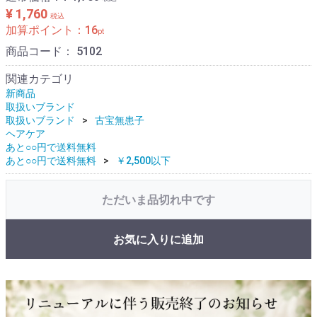
¥ 1,760
税込
加算ポイント：
16
pt
商品コード：
5102
関連カテゴリ
新商品
取扱いブランド
取扱いブランド
古宝無患子
ヘアケア
あと○○円で送料無料
あと○○円で送料無料
￥2,500以下
ただいま品切れ中です
お気に入りに追加