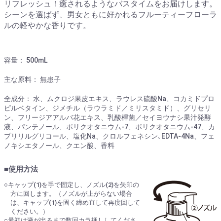
リフレッシュ！癒されるようなバスタイムをお届けします。
シーンを選ばず、男女ともに好かれるフルーティーフローラ
ルの軽やかな香りです。
容量：
500mL
主な原料：
無患子
全成分：
水、ムクロジ果皮エキス、ラウレス硫酸Na、コカミドプロ
ピルベタイン、ジメチル（ラウラミド／ミリスタミド）、グリセリ
ン、フリージアアルバ花エキス、乳酸桿菌／セイヨウナシ果汁発酵
液、パンテノール、ポリクオタニウム-7、ポリクオタニウム-47、カ
プリリルグリコール、塩化Na、クロルフェネシン､EDTA-4Na、フェ
ノキシエタノール、クエン酸、香料
■使用方法
○キャップ(1)を手で固定し、ノズル(2)を矢印の
方に回します。（ノズルが上がらない場合
は、キャップ(1)を固く締め直して再度回して
ください。）
○最初は液が出るまで数回カラ押ししてくださ