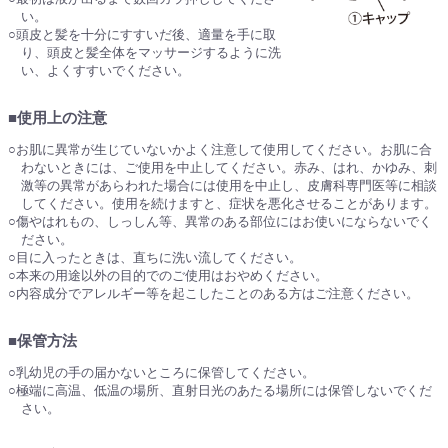
い。
○頭皮と髪を十分にすすいだ後、適量を手に取
り、頭皮と髪全体をマッサージするように洗
い、よくすすいでください。
■使用上の注意
○お肌に異常が生じていないかよく注意して使用してください。お肌に合
わないときには、ご使用を中止してください。赤み、はれ、かゆみ、刺
激等の異常があらわれた場合には使用を中止し、皮膚科専門医等に相談
してください。使用を続けますと、症状を悪化させることがあります。
○傷やはれもの、しっしん等、異常のある部位にはお使いにならないでく
ださい。
○目に入ったときは、直ちに洗い流してください。
○本来の用途以外の目的でのご使用はおやめください。
○内容成分でアレルギー等を起こしたことのある方はご注意ください。
■保管方法
○乳幼児の手の届かないところに保管してください。
○極端に高温、低温の場所、直射日光のあたる場所には保管しないでくだ
さい。