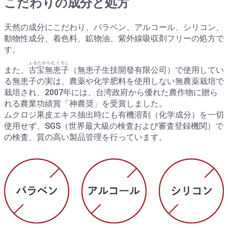
こだわりの成分と処方
天然の成分にこだわり、パラベン、アルコール、シリコン、
動物性成分、着色料、鉱物油、紫外線吸収剤フリーの処方で
す。
ふるたからむくろじ
また、
古宝無患子
（無患子生技開發有限公司）で使用してい
る無患子の実は、農薬や化学肥料を使用しない無農薬栽培で
栽培され、2007年には、台湾政府から優れた農作物に贈ら
れる農業功績賞「神農奨」を受賞しました。
ムクロジ果皮エキス抽出時にも有機溶剤（化学成分）を一切
使用せず、SGS（世界最大級の検査および審査登録機関）で
の検査、質の高い製品管理を行っています。